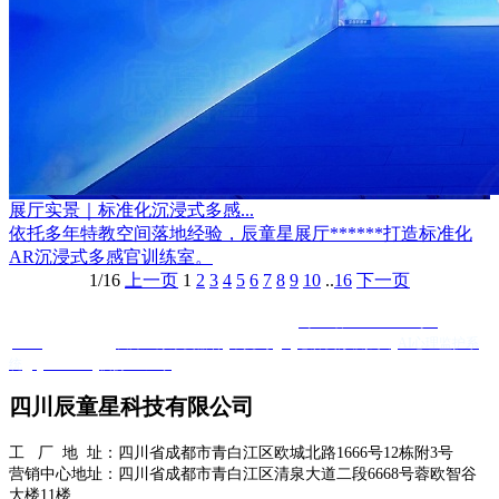
展厅实景｜标准化沉浸式多感...
依托多年特教空间落地经验，辰童星展厅******打造标准化
AR沉浸式多感官训练室。
1/16
上一页
1
2
3
4
5
6
7
8
9
10
..
16
下一页
Copyright @ 四川辰童星科技有限公司 版权所有
蜀ICP备2025120584号-1
XML
友情链接 ：
友邦医疗康复器材
羊抗鸡IgY
心肺复苏模拟人
AI心理监护系
统
Quanta Bio
便携DR厂家
四川辰童星科技有限公司
工 厂 地 址：四川省成都市青白江区欧城北路1666号12栋附3号
营销中心地址：四川省成都市青白江区清泉大道二段6668号蓉欧智谷
大楼11楼