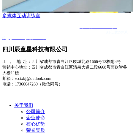
多媒体互动训练室
Copyright @ 四川辰童星科技有限公司 版权所有
蜀ICP备2025120584号-1
XML
友情链接 ：
友邦医疗康复器材
羊抗鸡IgY
心肺复苏模拟人
AI心理监护系
统
Quanta Bio
便携DR厂家
四川辰童星科技有限公司
工 厂 地 址：四川省成都市青白江区欧城北路1666号12栋附3号
营销中心地址：四川省成都市青白江区清泉大道二段6668号蓉欧智谷
大楼11楼
邮箱：scctxkj@outlook.com
电话：17360047269（微信同号）
关于我们
公司简介
企业使命
核心优势
荣誉资质