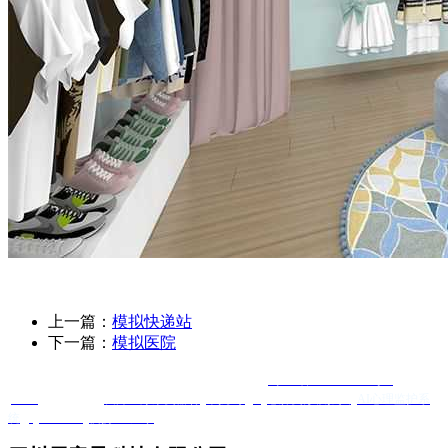
上一篇：
模拟快递站
下一篇：
模拟医院
Copyright @ 四川辰童星科技有限公司 版权所有
蜀ICP备2025120584号-1
XML
友情链接 ：
友邦医疗康复器材
羊抗鸡IgY
心肺复苏模拟人
AI心理监护系
统
Quanta Bio
便携DR厂家