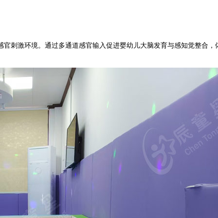
感官刺激环境。通过多通道感官输入促进婴幼儿大脑发育与感知觉整合，