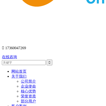
󰇯
17360047269
在线咨询
网站首页
关于我们
公司简介
企业使命
核心优势
荣誉资质
部分用户