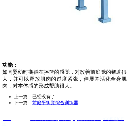
功能：
如同婴幼时期躺在摇篮的感觉，对改善前庭觉的帮助很
大，并可以释放肌肉的过度紧张，伸展并活化全身肌
肉，对本体感的形成帮助很大。
上一篇：已经没有了
下一篇：
前庭平衡觉综合训练器
Copyright @ 四川辰童星科技有限公司 版权所有
蜀ICP备2025120584号-1
XML
友情链接 ：
友邦医疗康复器材
羊抗鸡IgY
心肺复苏模拟人
AI心理监护系
统
Quanta Bio
便携DR厂家