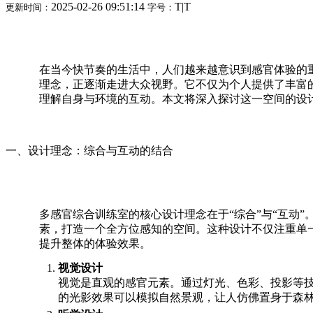
2025-02-26 09:51:14
T
|
T
更新时间：
字号：
在当今快节奏的生活中，人们越来越意识到感官体验的
理念，正逐渐走进大众视野。它不仅为个人提供了丰富
理解自身与环境的互动。本文将深入探讨这一空间的设
一、设计理念：综合与互动的结合
多感官综合训练室的核心设计理念在于“综合”与“互动
素，打造一个全方位感知的空间。这种设计不仅注重单
提升整体的体验效果。
视觉设计
视觉是直观的感官元素。通过灯光、色彩、投影等
的光影效果可以模拟自然景观，让人仿佛置身于森