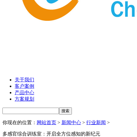
关于我们
客户案例
产品中心
方案规划
你现在的位置：
网站首页
>
新闻中心
>
行业新闻
>
多感官综合训练室：开启全方位感知的新纪元