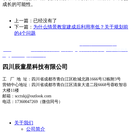
成长的可能性。
上一篇：已经没有了
下一篇：
为什么情景教室建成后利用率低？关于规划前
的4个问题
Copyright @ 四川辰童星科技有限公司 版权所有
蜀ICP备2025120584号-1
XML
友情链接 ：
友邦医疗康复器材
羊抗鸡IgY
心肺复苏模拟人
AI心理监护系
统
Quanta Bio
便携DR厂家
四川辰童星科技有限公司
工 厂 地 址：四川省成都市青白江区欧城北路1666号12栋附3号
营销中心地址：四川省成都市青白江区清泉大道二段6668号蓉欧智谷
大楼11楼
邮箱：scctxkj@outlook.com
电话：17360047269（微信同号）
关于我们
公司简介