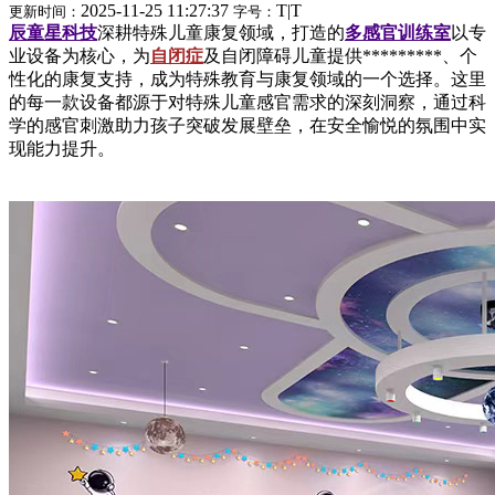
2025-11-25 11:27:37
T
|
T
更新时间：
字号：
辰童星科技
深耕特殊儿童康复领域，打造的
多感官训练室
以专
业设备为核心，为
自闭症
及自闭障碍儿童提供*********、个
性化的康复支持，成为特殊教育与康复领域的一个选择。这里
的每一款设备都源于对特殊儿童感官需求的深刻洞察，通过科
学的感官刺激助力孩子突破发展壁垒，在安全愉悦的氛围中实
现能力提升。