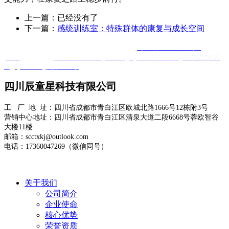
上一篇：已经没有了
下一篇：
感统训练室：特殊群体的康复与成长空间
Copyright @ 四川辰童星科技有限公司 版权所有
蜀ICP备2025120584号-1
XML
友情链接 ：
友邦医疗康复器材
羊抗鸡IgY
心肺复苏模拟人
AI心理监护系
统
Quanta Bio
便携DR厂家
四川辰童星科技有限公司
工 厂 地 址：四川省成都市青白江区欧城北路1666号12栋附3号
营销中心地址：四川省成都市青白江区清泉大道二段6668号蓉欧智谷
大楼11楼
邮箱：scctxkj@outlook.com
电话：17360047269（微信同号）
关于我们
公司简介
企业使命
核心优势
荣誉资质