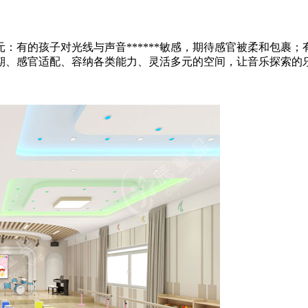
：有的孩子对光线与声音******敏感，期待感官被柔和包裹
期、感官适配、容纳各类能力、灵活多元的空间，让音乐探索的