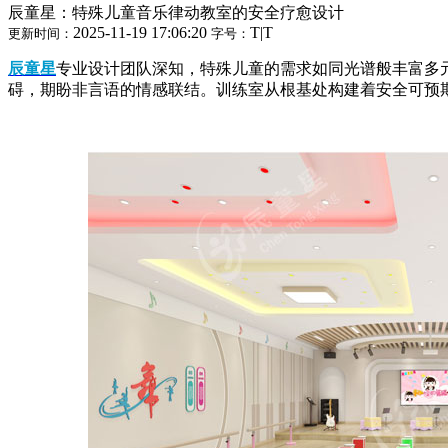
辰童星：特殊儿童音乐律动教室的安全疗愈设计
2025-11-19 17:06:20
T
|
T
更新时间：
字号：
辰童星
专业设计团队深知，特殊儿童的需求如同光谱般丰富多元
碍，期盼非言语的情感联结。训练室从根基处构建着安全可预