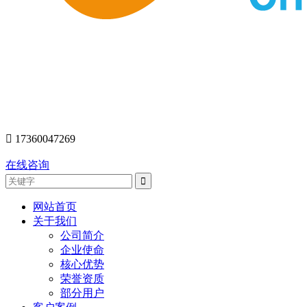
󰇯
17360047269
在线咨询
网站首页
关于我们
公司简介
企业使命
核心优势
荣誉资质
部分用户