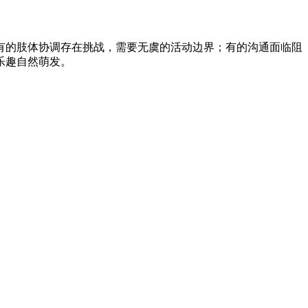
；有的肢体协调存在挑战，需要无虞的活动边界；有的沟通面临阻
乐趣自然萌发。