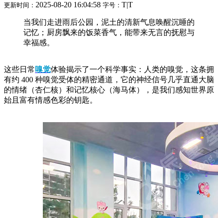
2025-08-20 16:04:58
T
|
T
更新时间：
字号：
当我们走进雨后公园，泥土的清新气息唤醒沉睡的
记忆；厨房飘来的饭菜香气，能带来无言的抚慰与
幸福感。
这些日常
嗅觉
体验揭示了一个科学事实：人类的嗅觉，这条拥
有约 400 种嗅觉受体的精密通道，它的神经信号几乎直通大脑
的情绪（杏仁核）和记忆核心（海马体），是我们感知世界原
始且富有情感色彩的钥匙。