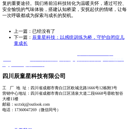
复的重要途径。我们将前沿科技转化为温暖关怀，通过可控、
安全愉悦的气味体验，搭建认知桥梁，安抚起伏的情绪，让每
一次呼吸都成为探索与成长的契机。
上一篇：已经没有了
下一篇：
辰童星科技：以感统训练为桥，守护自闭症儿
童成长
Copyright @ 四川辰童星科技有限公司 版权所有
蜀ICP备2025120584号-1
XML
友情链接 ：
友邦医疗康复器材
羊抗鸡IgY
心肺复苏模拟人
AI心理监护系
统
Quanta Bio
便携DR厂家
四川辰童星科技有限公司
工 厂 地 址：四川省成都市青白江区欧城北路1666号12栋附3号
营销中心地址：四川省成都市青白江区清泉大道二段6668号蓉欧智谷
大楼11楼
邮箱：scctxkj@outlook.com
电话：17360047269（微信同号）