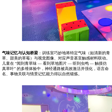
气味记忆与认知桥梁
：训练室巧妙地将特定气味（如清新的青
草、甜美的草莓）与视觉图像、对应声音甚至触感材料联动。
儿童在 “闻到青草味 — 看到草地图片 — 听到虫鸣 — 触摸仿
真草叶” 的多维体验中，神经通路被高效激活并强化，语言命
名、事物关联与情景记忆能力得以自然锻炼。​