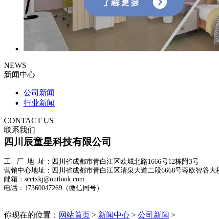
NEWS
新闻中心
公司新闻
行业新闻
CONTACT US
联系我们
四川辰童星科技有限公司
工 厂 地 址：四川省成都市青白江区欧城北路1666号12栋附3号
营销中心地址：四川省成都市青白江区清泉大道二段6668号蓉欧智谷大楼
邮箱：scctxkj@outlook.com
电话：17360047269（微信同号）
你现在的位置：
网站首页
>
新闻中心
>
公司新闻
>