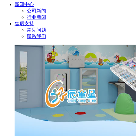
新闻中心
公司新闻
行业新闻
售后支持
常见问题
联系我们