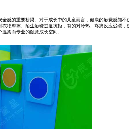
安全感的重要桥梁。对于成长中的儿童而言，健康的触觉感知不
对衣物摩擦、陌生触碰过度抗拒，有的对冷热、疼痛反应迟缓，
个温柔而专业的触觉成长空间。