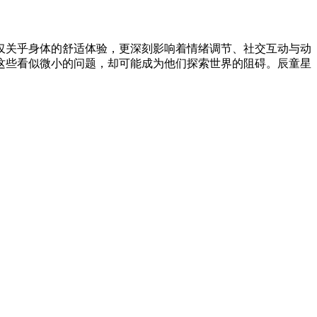
仅关乎身体的舒适体验，更深刻影响着情绪调节、社交互动与动
这些看似微小的问题，却可能成为他们探索世界的阻碍。辰童星