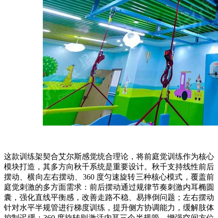
这款训练架契合艾尔斯感觉统合理论，将前庭觉训练作为核心
模块打造，其多方向秋千系统是重要设计。秋千支持线性前后
摆动、横向左右摆动、360 度匀速旋转三种核心模式，覆盖前
庭觉刺激的多方面需求：前后摆动通过规律节奏刺激内耳椭圆
囊，强化直线平衡感，改善走路不稳、易摔倒问题；左右摆动
针对水平半规管进行梯度训练，提升侧方协调能力，缓解肢体
控制迟缓；360 度旋转则激活内耳三个半规管，增强空间方位