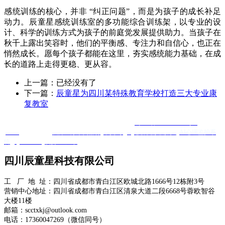
感统训练的核心，并非 “纠正问题”，而是为孩子的成长补足
动力。辰童星感统训练室的多功能综合训练架，以专业的设
计、科学的训练方式为孩子的前庭觉发展提供助力。当孩子在
秋千上露出笑容时，他们的平衡感、专注力和自信心，也正在
悄然成长。愿每个孩子都能在这里，夯实感统能力基础，在成
长的道路上走得更稳、更从容。
上一篇：已经没有了
下一篇：
辰童星为四川某特殊教育学校打造三大专业康
复教室
Copyright @ 四川辰童星科技有限公司 版权所有
蜀ICP备2025120584号-1
XML
友情链接 ：
友邦医疗康复器材
羊抗鸡IgY
心肺复苏模拟人
AI心理监护系
统
Quanta Bio
便携DR厂家
四川辰童星科技有限公司
工 厂 地 址：四川省成都市青白江区欧城北路1666号12栋附3号
营销中心地址：四川省成都市青白江区清泉大道二段6668号蓉欧智谷
大楼11楼
邮箱：scctxkj@outlook.com
电话：17360047269（微信同号）