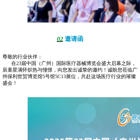
02
邀请函
尊敬的行业伙伴：
在23届中国（广州）国际医疗器械博览会盛大启幕之际，
辰童星满怀炽热与憧憬，向您发出诚挚的邀约！诚盼您莅临广
州保利世贸博览馆5号馆5C13展位，共赴这场医疗行业的璀璨
盛会！