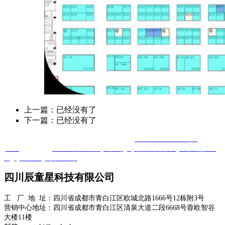
上一篇：已经没有了
下一篇：已经没有了
Copyright @ 四川辰童星科技有限公司 版权所有
蜀ICP备2025120584号-1
XML
友情链接 ：
友邦医疗康复器材
羊抗鸡IgY
心肺复苏模拟人
AI心理监护系
统
Quanta Bio
便携DR厂家
四川辰童星科技有限公司
工 厂 地 址：四川省成都市青白江区欧城北路1666号12栋附3号
营销中心地址：四川省成都市青白江区清泉大道二段6668号蓉欧智谷
大楼11楼