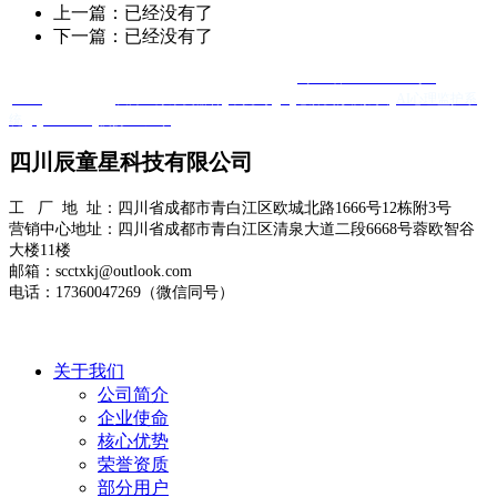
上一篇：已经没有了
下一篇：已经没有了
Copyright @ 四川辰童星科技有限公司 版权所有
蜀ICP备2025120584号-1
XML
友情链接 ：
友邦医疗康复器材
羊抗鸡IgY
心肺复苏模拟人
AI心理监护系
统
Quanta Bio
便携DR厂家
四川辰童星科技有限公司
工 厂 地 址：四川省成都市青白江区欧城北路1666号12栋附3号
营销中心地址：四川省成都市青白江区清泉大道二段6668号蓉欧智谷
大楼11楼
邮箱：scctxkj@outlook.com
电话：17360047269（微信同号）
关于我们
公司简介
企业使命
核心优势
荣誉资质
部分用户