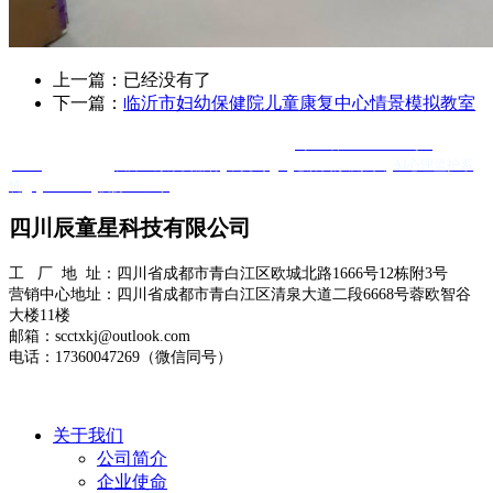
上一篇：已经没有了
下一篇：
临沂市妇幼保健院儿童康复中心情景模拟教室
Copyright @ 四川辰童星科技有限公司 版权所有
蜀ICP备2025120584号-1
XML
友情链接 ：
友邦医疗康复器材
羊抗鸡IgY
心肺复苏模拟人
AI心理监护系
统
Quanta Bio
便携DR厂家
四川辰童星科技有限公司
工 厂 地 址：四川省成都市青白江区欧城北路1666号12栋附3号
营销中心地址：四川省成都市青白江区清泉大道二段6668号蓉欧智谷
大楼11楼
邮箱：scctxkj@outlook.com
电话：17360047269（微信同号）
关于我们
公司简介
企业使命