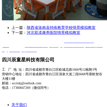
上一篇：
陕西省洛南县特殊教育学校情景模拟教室
下一篇：
河北双滦康养医院情景模拟教室
Copyright @ 四川辰童星科技有限公司 版权所有
蜀ICP备2025120584号-1
XML
友情链接 ：
友邦医疗康复器材
羊抗鸡IgY
心肺复苏模拟人
AI心理监护系
统
Quanta Bio
便携DR厂家
四川辰童星科技有限公司
工 厂 地 址：四川省成都市青白江区欧城北路1666号12栋附3号
营销中心地址：四川省成都市青白江区清泉大道二段6668号蓉欧智谷
大楼11楼
邮箱：scctxkj@outlook.com
电话：17360047269（微信同号）
关于我们