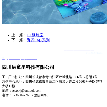
上一篇：
OT训练室
下一篇：
资源中心系列
Copyright @ 四川辰童星科技有限公司 版权所有
蜀ICP备2025120584号-1
XML
友情链接 ：
友邦医疗康复器材
羊抗鸡IgY
心肺复苏模拟人
AI心理监护系
统
Quanta Bio
便携DR厂家
四川辰童星科技有限公司
工 厂 地 址：四川省成都市青白江区欧城北路1666号12栋附3号
营销中心地址：四川省成都市青白江区清泉大道二段6668号蓉欧智谷
大楼11楼
邮箱：scctxkj@outlook.com
电话：17360047269（微信同号）