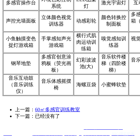
多感官操作台
激光宇宙灯
互
系统
灯
多
立体颜色视觉
颜色转换控
声控光墙面板
动感彩轮
箱
训练器
制面板
横行式肌
小鱼触摸变色
手掌感知声光
嗅觉感知训
视
肉运动训
捉灯游戏箱
游戏箱
练器
练箱
多感官创意涂
音乐软件楼
幻彩波波
音
钢琴地垫
鸦板（荧光画
梯（四阶楼
池(大)
板）
梯）
音乐互动鼓
音乐体感摇摆
（音乐训练
海螺豆袋
小蜜蜂软垫
椅
仪）
上一篇：
60㎡多感官训练教室
下一篇：已经没有了
Copyright @ 四川辰童星科技有限公司 版权所有
蜀ICP备2025120584号-1
XML
友情链接 ：
友邦医疗康复器材
羊抗鸡IgY
心肺复苏模拟人
AI心理监护系
统
Quanta Bio
便携DR厂家