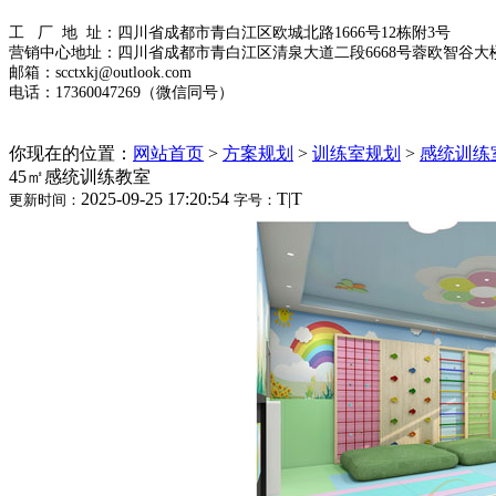
工 厂 地 址：四川省成都市青白江区欧城北路1666号12栋附3号
营销中心地址：四川省成都市青白江区清泉大道二段6668号蓉欧智谷大楼
邮箱：scctxkj@outlook.com
电话：17360047269（微信同号）
你现在的位置：
网站首页
>
方案规划
>
训练室规划
>
感统训练
45㎡感统训练教室
2025-09-25 17:20:54
T
|
T
更新时间：
字号：